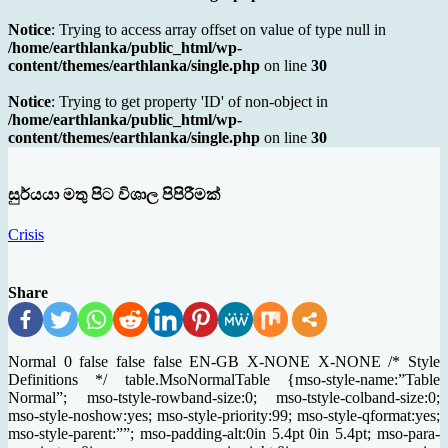
Notice
: Trying to access array offset on value of type null in
/home/earthlanka/public_html/wp-
content/themes/earthlanka/single.php
on line
30
Notice
: Trying to get property 'ID' of non-object in
/home/earthlanka/public_html/wp-
content/themes/earthlanka/single.php
on line
30
සුර්යයා මතු පිට විශාල පිපිරීමක්
Crisis
Share
Normal 0 false false false EN-GB X-NONE X-NONE /* Style
Definitions */ table.MsoNormalTable {mso-style-name:”Table
Normal”; mso-tstyle-rowband-size:0; mso-tstyle-colband-size:0;
mso-style-noshow:yes; mso-style-priority:99; mso-style-qformat:yes;
mso-style-parent:””; mso-padding-alt:0in 5.4pt 0in 5.4pt; mso-para-