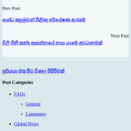
Prev Post
යෝධ කුහුඹුවන් පිළිබඳ පර්යේෂණ ඇරඹේ
Next Post
චිලි ගිනි කන්ද ආසන්නයේ නාය යෑමේ අවධානමක්
සුර්යයා මතු පිට විශාල පිපිරීමක්
Post Categories
FAQs
General
Languages
Global News