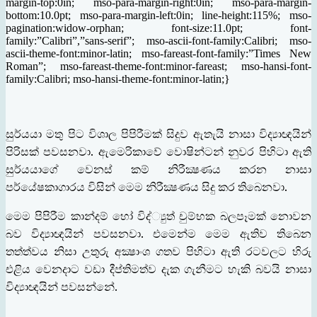
margin-top:0in; mso-para-margin-right:0in; mso-para-margin-
bottom:10.0pt; mso-para-margin-left:0in; line-height:115%; mso-
pagination:widow-orphan; font-size:11.0pt; font-
family:”Calibri”,”sans-serif”; mso-ascii-font-family:Calibri; mso-
ascii-theme-font:minor-latin; mso-fareast-font-family:”Times New
Roman”; mso-fareast-theme-font:minor-fareast; mso-hansi-font-
family:Calibri; mso-hansi-theme-font:minor-latin;}
සුර්යයා මතු පිට විශාල පිපිරීමක් සිදුව ඇතැයි නාසා විද්‍යාඥයින්
පිරිසක් පවසනවා. ඇමෙරිකාවේ වොෂින්ටන් නුවර පිහිටා ඇති
සුර්යයාගේ වෙනස් කම් නිරීක්‍ෂණය කරන නාසා
පර්යේෂකාගාරය විසින් මෙම නිරීක්‍ෂණය සිදු කර තිබෙනවා.
මෙම පිපිරීම කාන්දම් හෝ විද්්‍යුත් චුම්භක බලපෑමක් නොවන
බව විද්‍යාඥයින් පවසනවා. එමෙන්ම මෙම ඇතිව තිබෙන
තත්ත්වය නිසා උතුරු අක්‍ෂාංශ ගතව පිහිටා ඇති රටවලට හිරු
එළිය වෙනදාට වඩා දීප්තිමත්ව දැක ගැනීමට හැකි බවයි නාසා
විද්‍යාඥයින් පවසන්නේ.