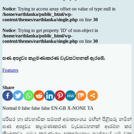
Notice
: Trying to access array offset on value of type null in
/home/earthlanka/public_html/wp-
content/themes/earthlanka/single.php
on line
30
Notice
: Trying to get property 'ID' of non-object in
/home/earthlanka/public_html/wp-
content/themes/earthlanka/single.php
on line
30
ඝණ අපද්‍රව්‍ය කළමණාකරණ වැඩසටහනක් ඇරඹේ.
Features
Share
Normal 0 false false false EN-GB X-NONE TA
පරිසර හා ස්වභාවික සම්පත් අමාත්‍යාංශය මඟින් පිළිසරු නමින්
ඝණ අපද්‍රව්‍ය කළමණාකරණ වැඩසටහනක් ආරම්භ කර
තිබෙනවා. මෙය කුරුණෑගල සුනදරාපොළ ප‍්‍රදේශයේ මේ වන