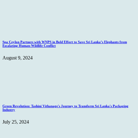
Spa Ceylon Partners with WNPS in Bold Effort to Save Sri Lanka’s Elephants from
Escalating Human-Wildlife Conflict
August 9, 2024
Green Revolution: Tashini Vithanage's Journey to Transform Sri Lanka's Packaging
Industry
July 25, 2024