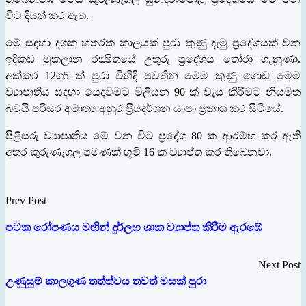
විට දියත් කර
ඇත.
මේ සඳහා දශක හතරක කාලයක් පුරා කුණු දැමු ප‍්‍රදේශයක් වන
ඉදිකඩ මුකලාන රක්‍ෂිතයේ උතුරු ප‍්‍රදේශය තෝරා ගැනුණා.
අක්කර
12
ග
5
ක් පුරා විහිදි පවතින මෙම කුණු ගොඩ මෙම
ව්‍යාපෘතිය සඳහා යෙදවිමට මිලියන
90
ක් වැය කිරීමට නියමිත
බවයි පරිසර අමාත්‍ය අනුර ප‍්‍රියදර්ශන යාපා ප‍්‍රකාශ කර සිටියේ.
පිළිසරු ව්‍යාපෘතිය මේ වන විට ප‍්‍රදේශ
80
ක ආරම්භ කර ඇති
අතර කුරුණෑගල පමණක් භූමි
16
ක ව්‍යාප්ත කර තිබෙනවා.
Prev Post
පටක රෝපණය මඟින් දුර්ලභ ශාක ව්‍යාප්ත කිරීම ඇරඹේ
Next Post
උණුසුම් කාලගුණ තත්ත්වය තවත් මසක් පුරා