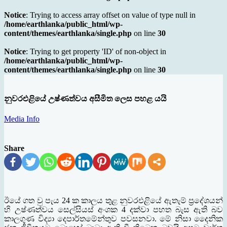
Notice
: Trying to access array offset on value of type null in
/home/earthlanka/public_html/wp-
content/themes/earthlanka/single.php
on line
30
Notice
: Trying to get property 'ID' of non-object in
/home/earthlanka/public_html/wp-
content/themes/earthlanka/single.php
on line
30
නුවරඑළියේ උෂ්ණත්වය අසීමිත ලෙස පහළ යයි
Media Info
Share
ඊයේ ගත වු පැය 24 ක කාලය තුළ නුවරඑළියේ ඇතැම් ප‍්‍රදේශයන්
හි උෂ්ණත්වය සෙල්සියස් අංශක 4 දක්වා පහත බැස ඇති බව
කාලගුණ විද්‍යා දෙපාර්තමේන්තුව පවසනවා. මේ නිසා දෛනික