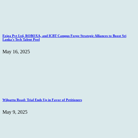
Exiga Pvt Ltd, ROBOXA, and ICBT Campus Forge Strategic Alliances to Boost Sri
Lanka's Tech Talent Pool
May 16, 2025
Wilpattu Road: Trial Ends Up in Favor of Petitioners
May 9, 2025