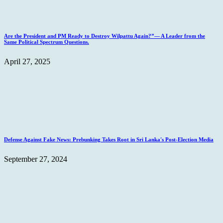
Are the President and PM Ready to Destroy Wilpattu Again?”— A Leader from the
Same Political Spectrum Questions.
April 27, 2025
Defense Against Fake News: Prebunking Takes Root in Sri Lanka's Post-Election Media
September 27, 2024