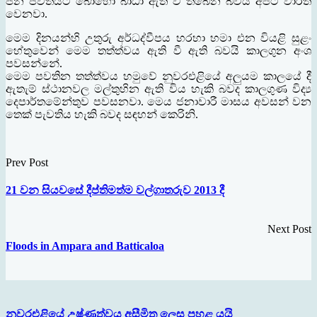
ජන ජීවීතයට බොහෝ බාධා ඇති වී තිබෙන බවයි අපට වාර්ත
වෙනවා.
මෙම දිනයන්හි උතුරු අර්ධද්වීපය හරහා හමා එන වියළි සුළං
හේතුවෙන් මෙම තත්ත්වය ඇති වී ඇති බවයි කාලගුන අංශ
පවසන්නේ.
මෙම පවතින තත්ත්වය හමුවේ නුවරඑළියේ අලුයම කාලයේ දී
ඇතැම් ස්ථානවල මල්තුහින ඇති විය හැකි බවද කාලගුණ විද්‍ය
දෙපාර්තමේන්තුව පවසනවා. මෙය ජනාවාරී මාසය අවසන් වන
තෙක් පැවතිය හැකි බවද සඳහන් කෙරිනි.
Prev Post
21 වන සියවසේ දීප්තිමත්ම වල්ගාතරුව 2013 දී
Next Post
Floods in Ampara and Batticaloa
නුවරඑළියේ උෂ්ණත්වය අසීමිත ලෙස පහළ යයි