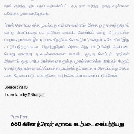
நோய் குறித்த, புதிய பதவி அறிவிக்கப்பட்ட ஒரு நாள் கழித்து. தனது வழக்கமான
பதிவினை முன்வைத்திருந்தார்,
“நான் தெளிவுபடுத்த முயல்வது என்னவென்றால்: இதை ஒரு தொற்றுநோய்
என்று விவரிப்பதை பல நாடுகள் கைவிட வேண்டும் என்று அர்த்தமல்ல.
மாறாக, நாங்கள் இரட்டிப்பாக சிந்திக்க வேண்டும் ”, என்றார். ஏனேனில் “இது
கட்டுப்படுத்தக்கூடிய தொற்றுநோய் அல்ல. அது மட்டுமின்றி அடிப்படை
பொது சுகாதார நடவடிக்கைகளை கைவிட முடிவு செய்யும் நாடுகள்
இதனால் ஒரு பாரிய பிரச்சினைகளுக்கு முகம்கொடுக்க நேரிடும், மேலும்
தொற்றுநோயினை கட்டுப்படுத்த முயற்சிக்கும் சுகாதார அமைப்புக்கு அதிக
சுமை தேவைப்படும் என்பதினை கூறிக்கொள்ள கடமைப்பட்டுள்ளேன்.
Source : WHO
Translate
by P.Niranjan
Prev Post
660 கிலோ த்ரெஷர் சுறாவை கடற்படை கைப்பற்றியது