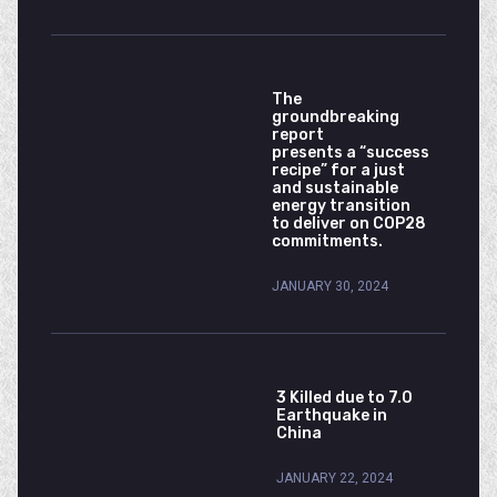
The
groundbreaking
report
presents a “success
recipe” for a just
and sustainable
energy transition
to deliver on COP28
commitments.
JANUARY 30, 2024
3 Killed due to 7.0
Earthquake in
China
JANUARY 22, 2024