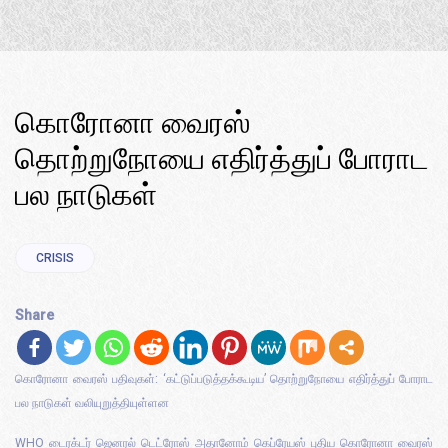
கொரோனா வைரஸ்
தொற்றுநோயை எதிர்த்துப் போராட
பல நாடுகள்
CRISIS
Share
கொரோனா வைரஸ் பதிவுகள்: ‘கட்டுப்படுத்தக்கூடிய’ தொற்றுநோயை எதிர்த்துப் போராட
பல நாடுகள் வலியுறுத்தியுள்ளன
WHO டைரக்டர் ஜெனரல் டெட்ரோஸ் அதானோம் கெப்ரேயஸ் புதிய கொரோனா வைரஸ்