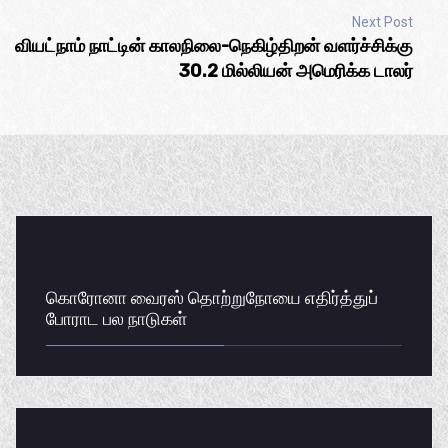
Next Post
வியட்நாம் நாட்டின் காலநிலை-நெகிழ்திறன் வளர்ச்சிக்கு
30.2 மில்லியன் அமெரிக்க டாலர்
கொரோனா வைரஸ் தொற்றுநோயை எதிர்த்துப்
போராட பல நாடுகள்