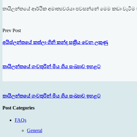
තායිලන්තයේ ආර්ථික අමාත්‍යවරයා පවසන්නේ මෙම කඩා වැටීම ත
Prev Post
අයිස්ලන්තයේ කත්ලා ගිනි කන්ද සක‍්‍රීය වෙන ලකුණු
තායිලන්තයේ ගංවතුරින් මිය ගිය සංඛ්‍යාව ඉහළට
තායිලන්තයේ ගංවතුරින් මිය ගිය සංඛ්‍යාව ඉහළට
Post Categories
FAQs
General