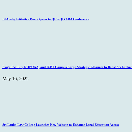
BilAraby Initiative Participates in QF’s QIYADA Conference
Exiga Pvt Ltd, ROBOXA, and ICBT Campus Forge Strategic Alliances to Boost Sri Lanka's
May 16, 2025
Sri Lanka Law College Launches New Website to Enhance Legal Education Access