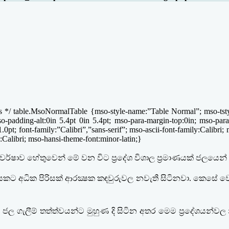
*/ table.MsoNormalTable {mso-style-name:”Table Normal”; mso-tstyle
mso-padding-alt:0in 5.4pt 0in 5.4pt; mso-para-margin-top:0in; mso-pa
.0pt; font-family:”Calibri”,”sans-serif”; mso-ascii-font-family:Calibri
Calibri; mso-hansi-theme-font:minor-latin;}
ෂාව හේතුවෙන් මේ වන විට ප‍්‍රදේශ විශාල ප‍්‍රමාණයක් ජලයෙන් 
කට අධික පිරිසක් ආරක්‍ෂක කඳවුරුවල නවැතී සිටිනවා
.
කෙසේ වෙ
 ජල ගැලීම් තත්ත්වයන්ට මුහුණ දි සිටින අතර මෙම ප‍්‍රදේශයන්වල