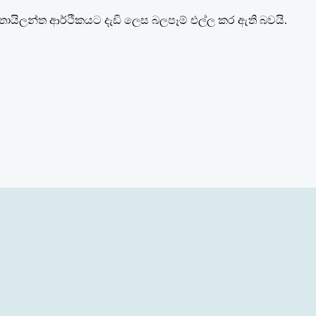
ායිලන්ත ආර්ථිකයට දැඩි ලෙස බලපෑම් එල්ල කර ඇති බවයි
.