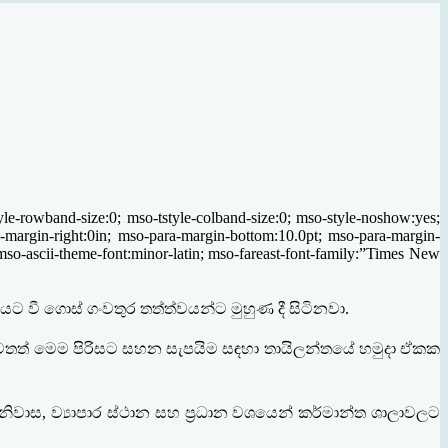
-rowband-size:0; mso-tstyle-colband-size:0; mso-style-noshow:yes;
ra-margin-right:0in; mso-para-margin-bottom:10.0pt; mso-para-margin-
; mso-ascii-theme-font:minor-latin; mso-fareast-font-family:”Times New
යට වී ගොස් ගංවතුර තත්ත්වයන්ට මුහුණ දී සිටිනවා
.
තත් මෙම පිරිසට සහන සැපයිම සඳහා තායිලන්තයේ හමුදා ඒකක
 නිවාස
,
ව්‍යාපාර ස්ථාන සහ ප‍්‍රධාන වශයෙන් කර්මාන්ත ශාලාවලට