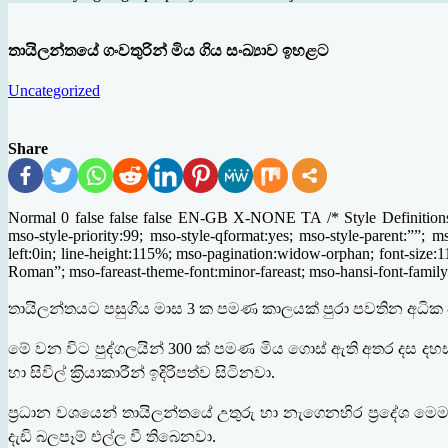
තායිලන්තයේ ගංවතුරින් මිය ගිය සංඛ්‍යාව ඉහළට
Uncategorized
Share
Normal 0 false false false EN-GB X-NONE TA /* Style Definitions 
mso-style-priority:99; mso-style-qformat:yes; mso-style-parent:””; 
left:0in; line-height:115%; mso-pagination:widow-orphan; font-size:11
Roman”; mso-fareast-theme-font:minor-fareast; mso-hansi-font-family:
තායිලන්තයට පසුගිය මාස
3
ක පමණ කාලයක් පුරා පවතින අධික වර්
මේ වන විට පුද්ගලයින්
300
ක් පමණ මිය ගොස් ඇති අතර දස දහස
හා සිවිල් ක‍්‍රියාකාරීන් ඉදිරිපත්ව සිටිනවා
.
ප‍්‍රධාන වශයෙන් තායිලන්තයේ උතුරු හා නැගෙනහිර ප‍්‍රදේශ මෙම
දැඩි බලපෑම් එල්ල වී තිබෙනවා
.