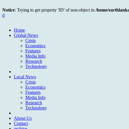
Notice
: Trying to get property 'ID' of non-object in
/home/earthlank
d
Home
Global News
Crisis
Economics
Features
Media Info
Research
Technology
Local News
Crisis
Economics
Features
Media Info
Research
Technology
About Us
Contact
archive