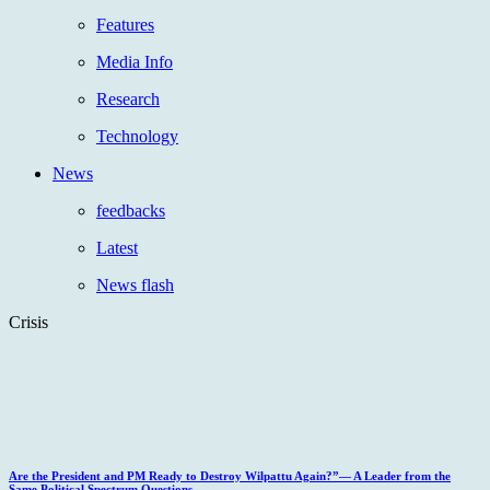
Features
Media Info
Research
Technology
News
feedbacks
Latest
News flash
Crisis
Are the President and PM Ready to Destroy Wilpattu Again?”— A Leader from the
Same Political Spectrum Questions.