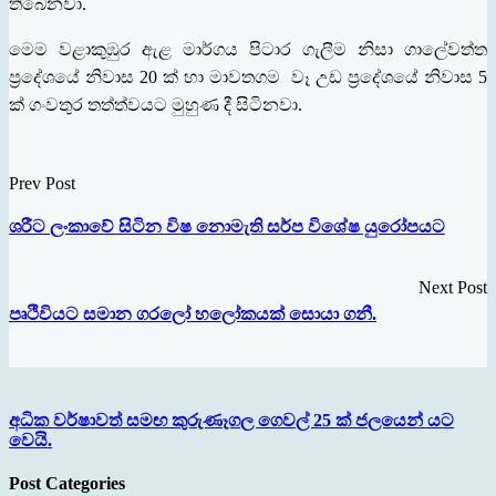
තිබෙනවා
.
මෙම
වළාකුඹුර
ඇළ
මාර්ගය
පිටාර
ගැලීම
නිසා
ගාලේවත්ත
ප‍්‍රදේශයේ
නිවාස
ක්
හා
මාවතගම
වෑ
උඩ
ප‍්‍රදේශයේ
නිවාස
20
5
ක්
ගංවතුර
තත්ත්වයට
මුහුණ
දී
සිටිනවා
.
Prev Post
ශරීට ලංකාවේ සිටින විෂ නොමැති සර්ප විශේෂ යුරෝපයට
Next Post
පෘථිවියට සමාන ගරලෝ හලෝකයක් සොයා ගනී.
අධික වර්ෂාවත් සමඟ කුරුණෑගල ගෙවල් 25 ක් ජලයෙන් යට
වෙයි.
Post Categories