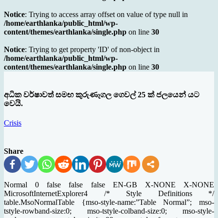
Notice
: Trying to access array offset on value of type null in
/home/earthlanka/public_html/wp-
content/themes/earthlanka/single.php
on line
30
Notice
: Trying to get property 'ID' of non-object in
/home/earthlanka/public_html/wp-
content/themes/earthlanka/single.php
on line
30
අධික වර්ෂාවත් සමඟ කුරුණෑගල ගෙවල් 25 ක් ජලයෙන් යට
වෙයි.
Crisis
Share
Normal 0 false false false EN-GB X-NONE X-NONE
MicrosoftInternetExplorer4 /* Style Definitions */
table.MsoNormalTable {mso-style-name:”Table Normal”; mso-
tstyle-rowband-size:0; mso-tstyle-colband-size:0; mso-style-