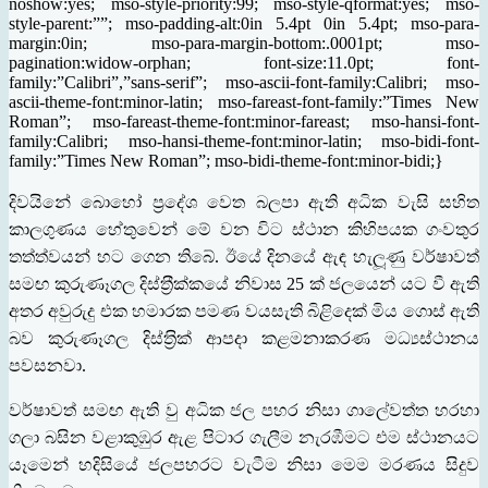
noshow:yes; mso-style-priority:99; mso-style-qformat:yes; mso-
style-parent:””; mso-padding-alt:0in 5.4pt 0in 5.4pt; mso-para-
margin:0in; mso-para-margin-bottom:.0001pt; mso-
pagination:widow-orphan; font-size:11.0pt; font-
family:”Calibri”,”sans-serif”; mso-ascii-font-family:Calibri; mso-
ascii-theme-font:minor-latin; mso-fareast-font-family:”Times New
Roman”; mso-fareast-theme-font:minor-fareast; mso-hansi-font-
family:Calibri; mso-hansi-theme-font:minor-latin; mso-bidi-font-
family:”Times New Roman”; mso-bidi-theme-font:minor-bidi;}
දිවයිනේ
බොහෝ
ප‍්‍රදේශ
වෙත
බලපා
ඇති
අධික
වැසි
සහිත
කාලගුණය
හේතුවෙන්
මේ
වන
විට
ස්ථාන
කිහිපයක
ගංවතුර
තත්ත්වයන්
හට
ගෙන
තිබේ
ඊයේ
දිනයේ
ඇඳ
හැලූණු
වර්ෂාවත්
.
සමඟ
කුරුණෑගල
දිස්ත‍්‍රීක්කයේ
නිවාස
ක්
ජලයෙන්
යට
වී
ඇති
25
අතර
අවුරුදු
එක
හමාරක
පමණ
වයසැති
බිළිදෙක්
මිය
ගොස්
ඇති
බව
කුරුණෑගල
දිස්ත‍්‍රික්
ආපදා
කළමනාකරණ
මධ්‍යස්ථානය
පවසනවා
.
වර්ෂාවත්
සමඟ
ඇති
වු
අධික
ජල
පහර
නිසා
ගාලේවත්ත
හරහා
ගලා
බසින
වළාකුඹුර
ඇළ
පිටාර
ගැලීම
නැරඹීමට
එම
ස්ථානයට
යෑමෙන්
හදිසියේ
ජලපහරට
වැටීම
නිසා
මෙම
මරණය
සිදුව